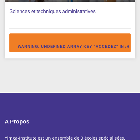
Sciences et techniques administratives
WARNING
: UNDEFINED ARRAY KEY "ACCEDEZ" IN
/HOME
A Propos
Yimga-Institute est un ensemble de 3 écoles spécialisées,