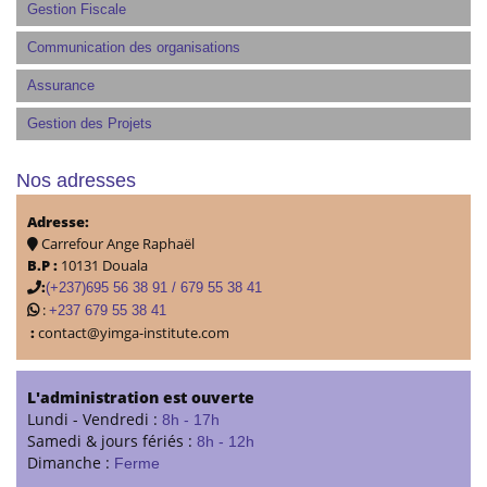
Gestion Fiscale
Communication des organisations
Assurance
Gestion des Projets
Nos adresses
Adresse:
Carrefour Ange Raphaël
B.P :
10131 Douala
:
(+237)695 56 38 91 / 679 55 38 41
:
+237 679 55 38 41
:
contact@yimga-institute.com
L'administration est ouverte
Lundi - Vendredi :
8h - 17h
Samedi & jours fériés :
8h - 12h
Dimanche :
Ferme