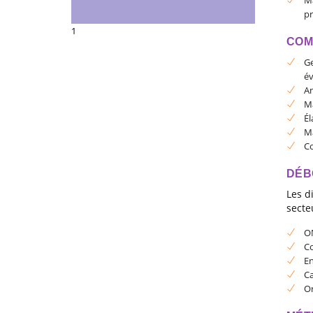
pr
1
COM
Ge
év
An
Ma
Él
Ma
Co
DÉB
Les d
secte
O
Co
En
Ca
Or