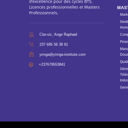
d’excellence pour des cycles BTS,
Licences professionnelles et Masters
MAS
Professionnels.
Mark
Gesti
Huma
Cite-sic, Ange Raphael
Compt
Fina
237 695 56 38 91
Mana
yimga@yimga-institute.com
Doua
Quali
+237679553841
Géni
Télé
Indus
Geni