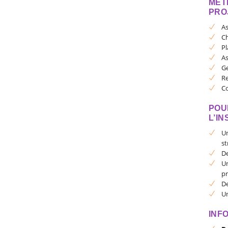
MÉT
PRO
As
Ch
Pl
As
Ge
Re
Co
POU
L’I
Un
st
De
Un
pr
De
Un
INF