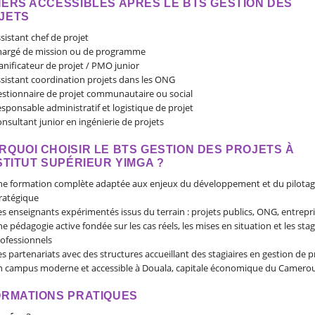
IERS ACCESSIBLES APRÈS LE BTS GESTION DES
JETS
sistant chef de projet
argé de mission ou de programme
anificateur de projet / PMO junior
sistant coordination projets dans les ONG
stionnaire de projet communautaire ou social
sponsable administratif et logistique de projet
nsultant junior en ingénierie de projets
RQUOI CHOISIR LE BTS GESTION DES PROJETS À
NSTITUT SUPÉRIEUR YIMGA ?
e formation complète adaptée aux enjeux du développement et du pilota
ratégique
s enseignants expérimentés issus du terrain : projets publics, ONG, entrepr
e pédagogie active fondée sur les cas réels, les mises en situation et les sta
ofessionnels
s partenariats avec des structures accueillant des stagiaires en gestion de p
 campus moderne et accessible à Douala, capitale économique du Camero
ORMATIONS PRATIQUES