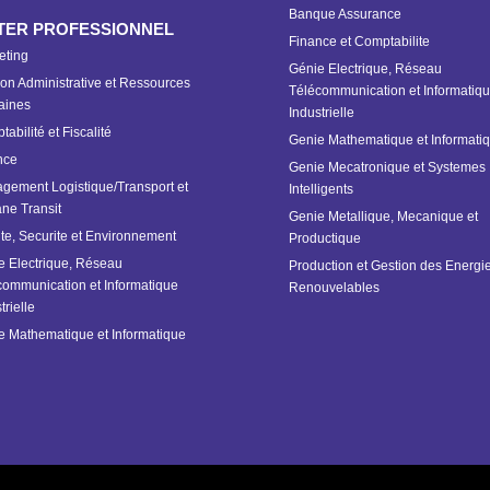
Banque Assurance
TER PROFESSIONNEL
Finance et Comptabilite
eting
Génie Electrique, Réseau
on Administrative et Ressources
Télécommunication et Informatiq
ines
Industrielle
abilité et Fiscalité
Genie Mathematique et Informati
nce
Genie Mecatronique et Systemes
gement Logistique/Transport et
Intelligents
ne Transit
Genie Metallique, Mecanique et
te, Securite et Environnement
Productique
e Electrique, Réseau
Production et Gestion des Energi
communication et Informatique
Renouvelables
trielle
e Mathematique et Informatique