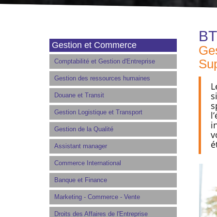
B
Gestion et Commerce
Ges
Su
Comptabilité et Gestion d'Entreprise
Gestion des ressources humaines
L
s
Douane et Transit
s
Gestion Logistique et Transport
l
i
Gestion de la Qualité
v
é
Assistant manager
Commerce International
Banque et Finance
Marketing - Commerce - Vente
Droits des Affaires de l'Entreprise