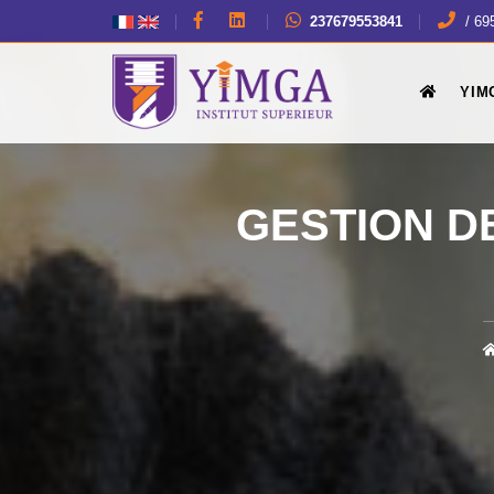
237679553841
/ 69
YIM
GESTION D