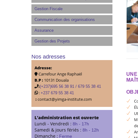
Gestion Fiscale
Communication des organisations
Assurance
Gestion des Projets
Nos adresses
Adresse:
Carrefour Ange Raphaël
UNE
MAÎ
B.P :
10131 Douala
:
(+237)695 56 38 91 / 679 55 38 41
OBJ
:
+237 679 55 38 41
:
contact@yimga-institute.com
Co
Él
Ut
L'administration est ouverte
Mo
Lundi - Vendredi :
8h - 17h
de
Samedi & jours fériés :
8h - 12h
An
Dimanche :
Ferme
Ma