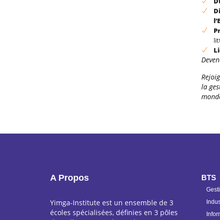
D
D
l
P
li
L
Deven
Rejoig
la ge
mond
A Propos
BTS
Gest
Yimga-Institute est un ensemble de 3
Indus
écoles spécialisées, définies en 3 pôles
Infor