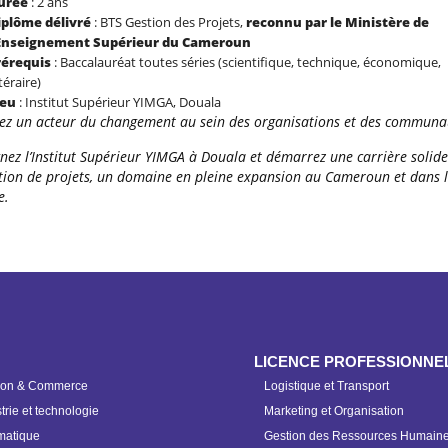
urée
: 2 ans
iplôme délivré
: BTS Gestion des Projets,
reconnu par le Ministère de
’Enseignement Supérieur du Cameroun
rérequis
: Baccalauréat toutes séries (scientifique, technique, économique,
ttéraire)
ieu
: Institut Supérieur YIMGA, Douala
ez un acteur du changement au sein des organisations et des communa
nez l’Institut Supérieur YIMGA à Douala et démarrez une carrière solid
stion de projets, un domaine en pleine expansion au Cameroun et dans 
e.
LICENCE PROFESSIONNE
ion & Commerce
Logistique et Transport
trie et technologie
Marketing et Organisation
matique
Gestion des Ressources Humain