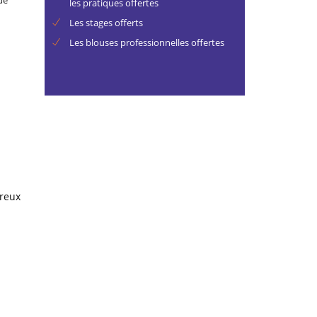
les pratiques offertes
Les stages offerts
Les blouses professionnelles offertes
reux