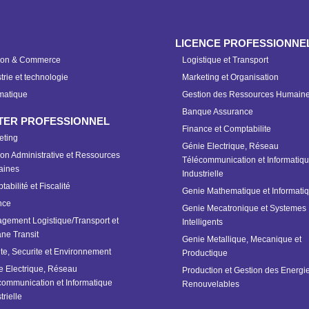
LICENCE PROFESSIONNE
ion & Commerce
Logistique et Transport
trie et technologie
Marketing et Organisation
matique
Gestion des Ressources Humain
Banque Assurance
TER PROFESSIONNEL
Finance et Comptabilite
eting
Génie Electrique, Réseau
on Administrative et Ressources
Télécommunication et Informatiq
ines
Industrielle
abilité et Fiscalité
Genie Mathematique et Informati
nce
Genie Mecatronique et Systemes
gement Logistique/Transport et
Intelligents
ne Transit
Genie Metallique, Mecanique et
te, Securite et Environnement
Productique
e Electrique, Réseau
Production et Gestion des Energi
communication et Informatique
Renouvelables
trielle