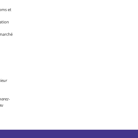
oms et
ation
 marché
ieur
parez-
au