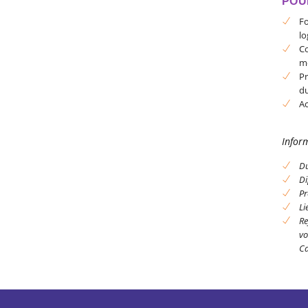
POU
Fo
lo
Co
m
Pr
du
Ac
Inform
Du
Di
Pr
Li
Re
vo
Ca