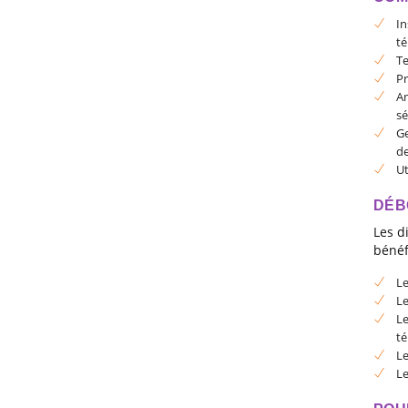
In
té
Te
Pr
An
sé
Ge
de
Ut
DÉB
Les d
bénéf
Le
Le
Le
té
Le
Le