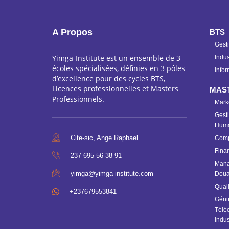
A Propos
BTS
Gest
Yimga-Institute est un ensemble de 3
Indus
écoles spécialisées, définies en 3 pôles
Infor
d’excellence pour des cycles BTS,
Licences professionnelles et Masters
MAS
Professionnels.
Mark
Gesti
Huma
Cite-sic, Ange Raphael
Compt
Fina
237 695 56 38 91
Mana
yimga@yimga-institute.com
Doua
Quali
+237679553841
Géni
Télé
Indus