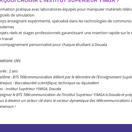
RQUOI CHOISIR L’INSTITUT SUPÉRIEUR YIMGA ?
rmation pratique avec laboratoires équipés pour manipuler matériels téléc
giciels de simulation
rps enseignant expérimenté, spécialisé dans les technologies de communic
odernes
ojets réels et stages professionnels garantissant une insertion rapide sur le
 travail
compagnement personnalisé pour chaque étudiant à Douala
ations clés
rée : 2 ans
plôme : BTS Télécommunication délivré par le Ministère de l’Enseignement Supér
érequis : Baccalauréat scientifique, technique ou équivalent
eu : Institut Supérieur YIMGA, Douala
joignez le BTS Télécommunication de l’Institut Supérieur YIMGA à Douala et pré
us à devenir un acteur clé dans le secteur dynamique des télécommunications 
meroun !