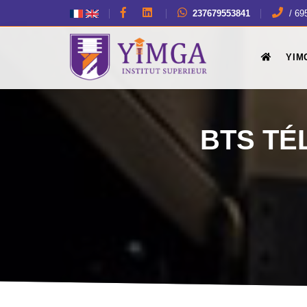
237679553841
/ 69
YIM
BTS TÉ