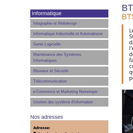
B
Informatique
BT
Infographie et Webdesign
L
Informatique Industrielle et Automatisme
S
d
Genie Logicielle
l
d
Maintenance des Systèmes
f
Informatiques
c
q
Réseaux et Sécurité
p
Télécommunication
e-Commerce et Marketing Numerique
Gestion des système d'information
Nos adresses
Adresse: