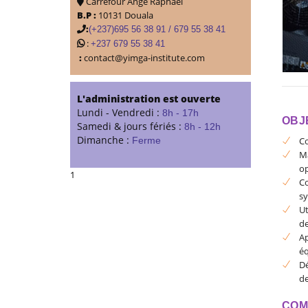
Carrefour Ange Raphaël
B.P :
10131 Douala
:
(+237)695 56 38 91 / 679 55 38 41
:
+237 679 55 38 41
:
contact@yimga-institute.com
L'administration est ouverte
Lundi - Vendredi :
8h - 17h
OBJ
Samedi & jours fériés :
8h - 12h
Dimanche :
Co
Ferme
Ma
op
1
Co
sy
Ut
de
Ap
é
Dé
d
COM