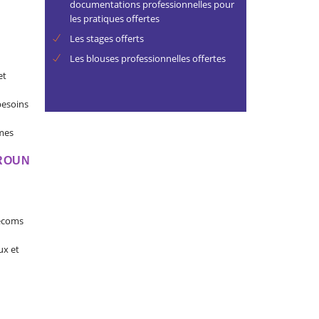
documentations professionnelles pour
les pratiques offertes
Les stages offerts
Les blouses professionnelles offertes
et
besoins
èmes
ROUN
lécoms
ux et