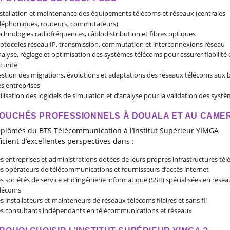
stallation et maintenance des équipements télécoms et réseaux (centrales
léphoniques, routeurs, commutateurs)
chnologies radiofréquences, câblodistribution et fibres optiques
otocoles réseau IP, transmission, commutation et interconnexions réseau
alyse, réglage et optimisation des systèmes télécoms pour assurer fiabilité 
curité
stion des migrations, évolutions et adaptations des réseaux télécoms aux 
s entreprises
ilisation des logiciels de simulation et d’analyse pour la validation des syst
OUCHÉS PROFESSIONNELS À DOUALA ET AU CAME
iplômés du BTS Télécommunication à l’Institut Supérieur YIMGA
icient d’excellentes perspectives dans :
s entreprises et administrations dotées de leurs propres infrastructures té
s opérateurs de télécommunications et fournisseurs d’accès internet
s sociétés de service et d’ingénierie informatique (SSII) spécialisées en résea
lécoms
s installateurs et mainteneurs de réseaux télécoms filaires et sans fil
s consultants indépendants en télécommunications et réseaux