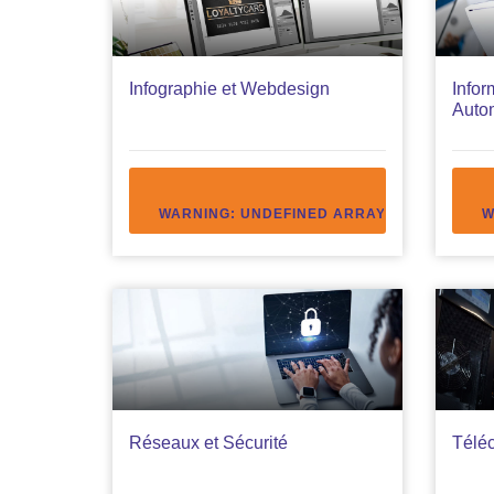
Infographie et Webdesign
Infor
Auto
WARNING
: UNDEFINED ARRAY KEY "ACCEDE
W
Réseaux et Sécurité
Télé