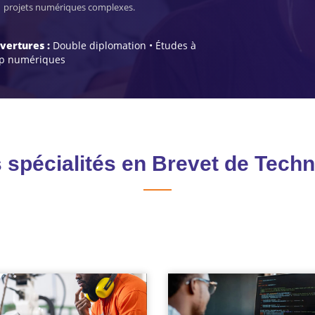
projets numériques complexes.
vertures :
Double diplomation • Études à
-up numériques
s spécialités en Brevet de Techn