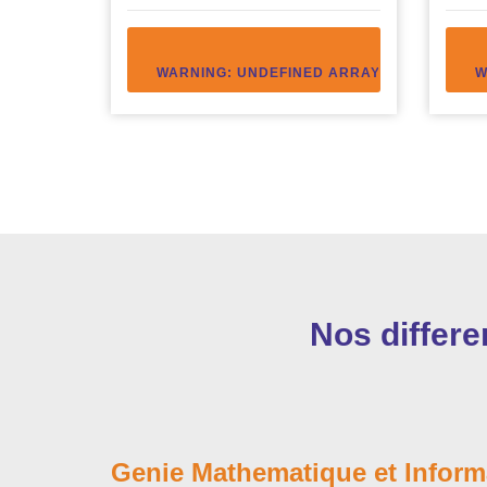
WARNING
: UNDEFINED ARRAY KEY "ACCEDE
W
Nos differe
Genie Mathematique et Inform