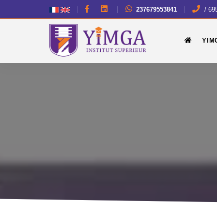
237679553841
/ 69
YIM