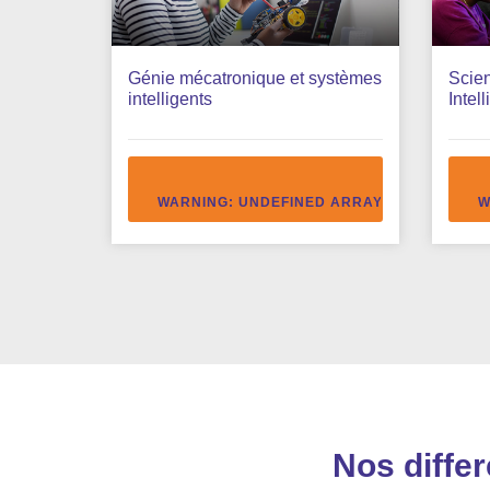
Génie mécatronique et systèmes
Scie
intelligents
Intell
WARNING
: UNDEFINED ARRAY KEY "ACCEDE
W
Nos diffe