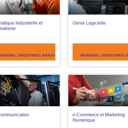
matique Industrielle et
Genie Logicielle
matisme
Z" IN
ARNING
/HOME/YIMS40006/PUBLIC_HTML/VIEWS/DEFAULT-FULL/FUL
: UNDEFINED ARRAY KEY "ACCEDEZ" IN
WARNING
/HOME/YIMS4000
: UNDEFINED 
communication
e-Commerce et Marketing
Numerique