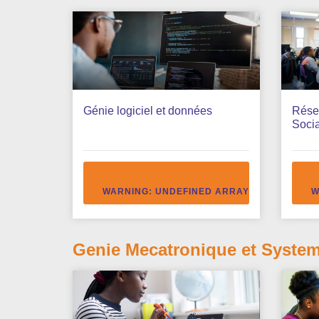
Génie logiciel et données
Résea
Soci
WARNING
: UNDEFINED ARRAY KEY "ACCEDE
W
Genie Mecatronique et Systeme