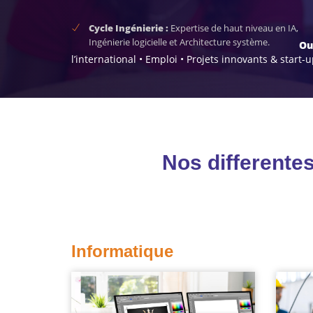
Cycle Ingénierie :
Expertise de haut niveau en IA,
Ingénierie logicielle et Architecture système.
Ou
l’international • Emploi • Projets innovants & start
Nos differente
Informatique