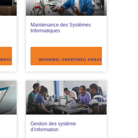
Maintenance des Systèmes
Informatiques
L-THEME.PHP
6/PUBLIC_HTML/VIEWS/DEFAULT-FULL/FULL-THEME.PHP
ARRAY KEY "ACCEDEZ" IN
ON LINE
WARNING
1451
/HOME/YIMS40006/PUBLIC_HTML/VIEWS
: UNDEFINED ARRAY KEY "ACCEDEZ"
ON LINE
Gestion des système
d'information