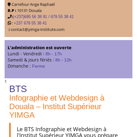
Carrefour Ange Raphaël
B.P :
10131 Douala
:
(+237)695 56 38 91 / 679 55 38 41
:
+237 679 55 38 41
:
contact@yimga-institute.com
L'administration est ouverte
Lundi - Vendredi :
8h - 17h
Samedi & jours fériés :
8h - 12h
Dimanche :
Ferme
1
BTS
Infographie et Webdesign à
Douala – Institut Supérieur
YIMGA
Le BTS Infographie et Webdesign à
l’Institut Supérieur YIMGA vous prépare