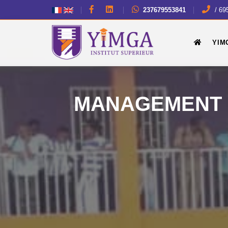
237679553841
/ 69
YIM
MANAGEMENT 