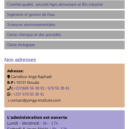
Contrôle-qualité, sécurité Agro alimentaire et Bio industrie
Ingénierie et gestion de l'eau
Sciences environnementales
Génie chimique et des procédés
Génie biologique
Nos adresses
Adresse:
Carrefour Ange Raphaël
B.P :
10131 Douala
:
(+237)695 56 38 91 / 679 55 38 41
:
+237 679 55 38 41
:
contact@yimga-institute.com
L'administration est ouverte
Lundi - Vendredi :
8h - 17h
Samedi & jours fériés :